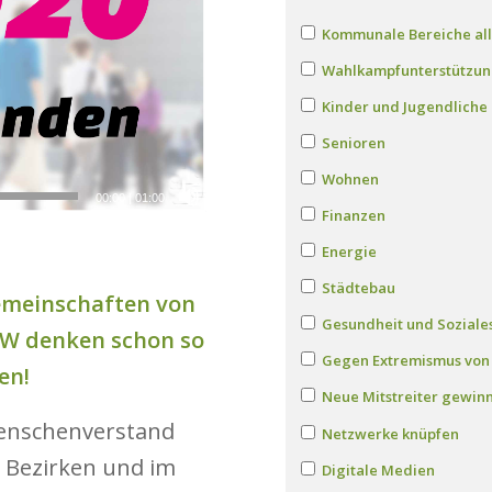
Kommunale Bereiche al
Wahlkampfunterstützu
Kinder und Jugendliche
Senioren
Wohnen
00:00
|
01:00
Finanzen
Energie
Städtebau
emeinschaften von
Gesundheit und Soziale
RW denken schon so
Gegen Extremismus von 
en!
Neue Mitstreiter gewin
enschenverstand
Netzwerke knüpfen
en Bezirken und im
Digitale Medien