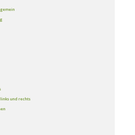
lgemein
ng
s
links und rechts
nen